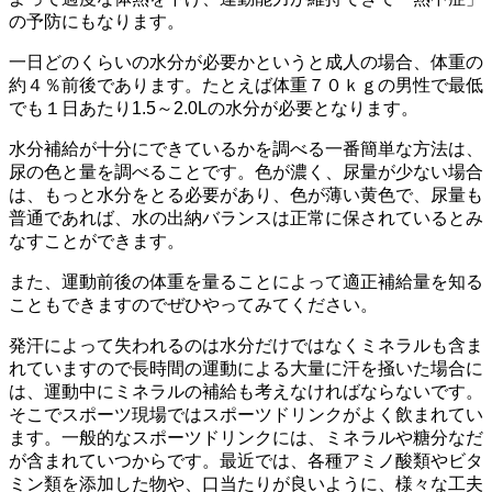
の予防にもなります。
一日どのくらいの水分が必要かというと成人の場合、体重の
約４％前後であります。たとえば体重７０ｋｇの男性で最低
でも１日あたり1.5～2.0Lの水分が必要となります。
水分補給が十分にできているかを調べる一番簡単な方法は、
尿の色と量を調べることです。色が濃く、尿量が少ない場合
は、もっと水分をとる必要があり、色が薄い黄色で、尿量も
普通であれば、水の出納バランスは正常に保されているとみ
なすことができます。
また、運動前後の体重を量ることによって適正補給量を知る
こともできますのでぜひやってみてください。
発汗によって失われるのは水分だけではなくミネラルも含ま
れていますので長時間の運動による大量に汗を掻いた場合に
は、運動中にミネラルの補給も考えなければならないです。
そこでスポーツ現場ではスポーツドリンクがよく飲まれてい
ます。一般的なスポーツドリンクには、ミネラルや糖分なだ
が含まれていつからです。最近では、各種アミノ酸類やビタ
ミン類を添加した物や、口当たりが良いように、様々な工夫