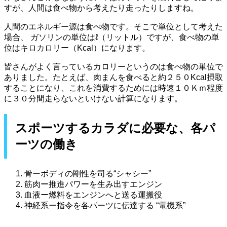
すが、人間は食べ物から考えたり走ったりしますね。
人間のエネルギー源は食べ物です。そこで単位として考えた
場合、 ガソリンの単位はℓ（リットル）ですが、食べ物の単
位はキロカロリー（Kcal）になります。
皆さんがよく言っているカロリーというのは食べ物の単位で
ありました。たとえば、肉まんを食べると約２５０Kcal摂取
することになり、これを消費するためには時速１０Ｋｍ程度
に３０分間走らないといけない計算になります。
スポーツするカラダに必要な、各パ
ーツの働き
骨ーボディの剛性を司る“シャシー”
筋肉ー推進パワーを生み出すエンジン
血液ー燃料をエンジンへと送る運搬役
神経系ー指令を各パーツに伝達する “電機系”