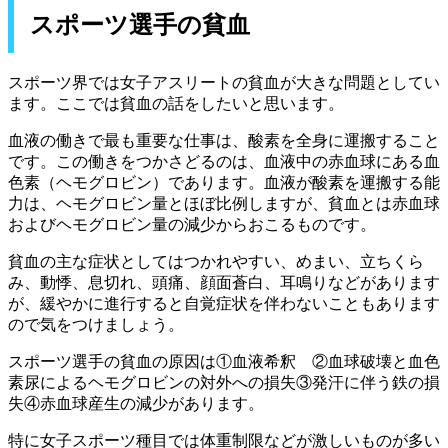
スポーツ選手の貧血
スポーツ界では女子アスリートの貧血が大きな問題としてい
ます。ここでは貧血の話をしたいと思います。
血液の働きで最も重要な仕事は、酸素を全身に運搬すること
です。この働きをつかさどるのは、血液中の赤血球にある血
色素（ヘモグロビン）であります。血液が酸素を運搬する能
力は、ヘモグロビン量とほぼ比例しますが、貧血とは赤血球
およびヘモグロビン量の減少からおこるものです。
貧血の主な症状としてはつかれやすい、めまい、立ちくら
み、動悸、息切れ、頭痛、顔面蒼白、耳鳴りなどがあります
が、緩やかに進行すると自覚症状を伴わないこともあります
ので気をつけましょう。
スポーツ選手の貧血の原因は①血液希釈 ②血球破壊と血色
素尿によるヘモグロビンの対外への損失③発汗に伴う鉄の損
失④赤血球産生の減少があります。
特に女子スポーツ種目では体重制限などが激しいものが多い