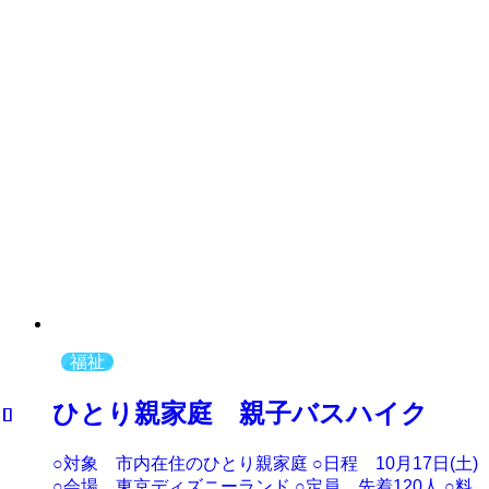
福祉
ひとり親家庭 親子バスハイク
○対象 市内在住のひとり親家庭 ○日程 10月17日(土)
○会場 東京ディズニーランド ○定員 先着120人 ○料