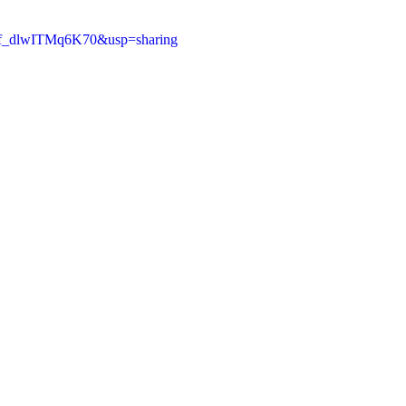
8f_dlwITMq6K70&usp=sharing