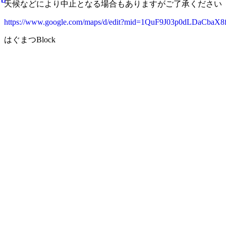
天候などにより中止となる場合もありますがご了承ください
https://www.google.com/maps/d/edit?mid=1QuF9J03p0dLDaCbaX
はぐまつBlock