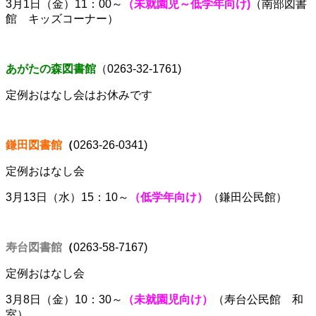
3
月1
日（金）11：00～
（未就園児
～低学年
向け)
（南部図書
館 キッズコーナー）
あがたの森図書館
（
0263-32-1761
)
定例おはなし会はお休みです
鎌田図書館
（
0263-26-0341)
定例おはなし会
3月13日（水）15：10～
（低学年向け）
（鎌田公民館）
寿台図書館
（
0263-58-7167)
定例おはなし会
3月8日（金）10：30～
（未就園児向け）
（寿台公民館 和
室）