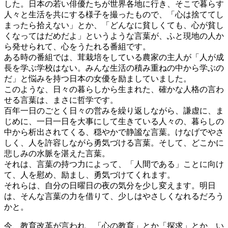
した。日本の若い俳優たちが世界各地に行き、そこで暮らす
人々と生活を共にする様子を撮ったもので、「心は捨ててし
まったら拾えない」とか、「どんなに貧しくても、心が貧し
くなってはだめだよ」というような言葉が、ふと現地の人か
ら発せられて、心をうたれる番組です。
ある時の番組では、茸栽培をしている農家の主人が「人が成
長を学ぶ学校はない。みんな生活の積み重ねの中から学ぶの
だ」と悩みを持つ日本の女優を励ましていました。
このような、日々の暮らしから生まれた、確かな人格の言わ
せる言葉は、まさに哲学です。
百年一日のごとく日々の営みを繰り返しながら、謙虚に、ま
じめに、一日一日を大事にして生きている人々の、暮らしの
中から析出されてくる、穏やかで静謐な言葉。けなげでやさ
しく、人を許容しながら勇気づける言葉。そして、どこかに
悲しみの水脈を湛えた言葉。
それは、言葉の持つ力によって、「人間である」ことに向け
て、人を慰め、励まし、勇気づけてくれます。
それらは、自分の日曜日の夜の気分を少し変えます。明日
は、そんな言葉の力を借りて、少しはやさしくなれるだろう
かと。
今、教育改革が言われ、「心の教育」とか「探求」とか、い