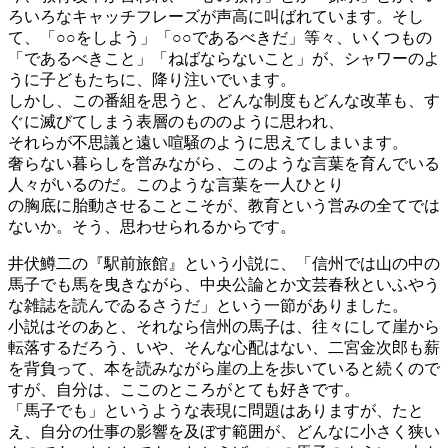
ろいろなキャッチフレーズが声高に叫ばれています。そし
て、「○○をしよう」「○○であるべきだ」等々、いくつもの
「であるべきこと」「ねばならないこと」が、シャワーのよ
うに子どもたちに、降り注いでいます。
しかし、この番組を思うと、どんな制度もどんな改革も、す
ぐに滅びてしまう表層のもののように思われ、
それらが不思議と遠い喧騒のように思えてしまいます。
奢らない暮らしを営みながら、このような言葉を育んでいる
人々がいるのだ。このような言葉を一人ひとり
の胸底に胎動させることこそが、教育という営みの全てでは
ないか。そう、思わせられるからです。
井伏鱒二の『駅前旅館』という小説に、「信州では山の中の
馬子でも馬を曳きながら、中央公論とか文芸春秋といふやう
な雑誌を読んでゐるさうだ」という一節がありました。
小説はそのあと、それなら信州の馬子は、往々にして崖から
転落するだろう、いや、そんな心配はない、二宮金次郎も薪
を背負って、本を読みながら崖の上を歩いていると続くので
すが、自分は、ここのところがとても好きです。
「馬子でも」というような表現に問題はありますが、たと
え、自分の仕事の影響を及ぼす範囲が、どんなに小さく狭い