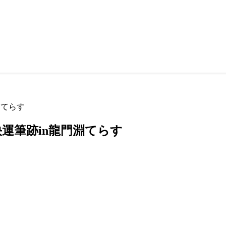
淵てらす
快運筆跡in龍門淵てらす