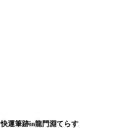
＆快運筆跡in龍門淵てらす