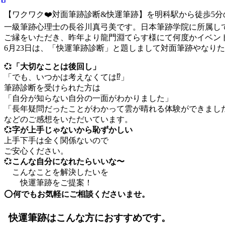
【ワクワク❤️対面筆跡診断&快運筆跡】を明科駅から徒歩5
一級筆跡心理士の長谷川真弓美です。日本筆跡学院に所属し
ご縁をいただき、昨年より龍門淵てらす様にて何度かイベン
6月23日は、「快運筆跡診断」と題しまして対面筆跡やなり
💞
「大切なことは後回し」
「でも、いつかは考えなくては⁉️」
筆跡診断を受けられた方は
「自分が知らない自分の一面がわかりました」
「長年疑問だったことがわかって雲が晴れる体験ができまし
などのご感想をいただいています。
💞
字が上手じゃないから恥ずかしい
上手下手は全く関係ないので
ご安心ください。
💞
こんな自分になれたらいいな〜
こんなことを解決したいを
快運筆跡をご提案！
⭕
何でもお気軽にご相談くださいませ。
快運筆跡はこんな方におすすめです。