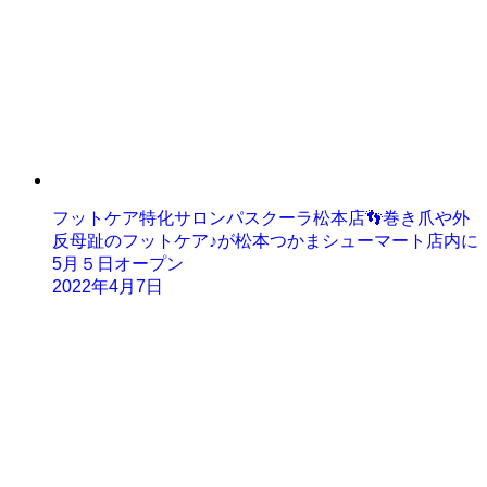
フットケア特化サロンパスクーラ松本店👣巻き爪や外
反母趾のフットケア♪が松本つかまシューマート店内に
5月５日オープン
2022年4月7日