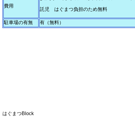
費用
託児 はぐまつ負担のため無料
駐車場の有無
有（無料）
はぐまつBlock