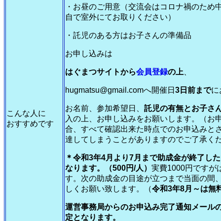
・お昼のご用意（交流会はコロナ禍のため
自で室外にてお取りください）
・託児のある方はお子さんの準備品
お申し込みは
はぐまつサイトから
会員登録
の上
、
hugmatsu@gmail.comへ開催日
3日前まで
に
お名前、参加希望日、
託児の有無とお子さ
こんな人に
入の上、お申し込みをお願いします。（お
おすすめです
合、すべて確認出来た時点でのお申込みと
達してしまうことがありますのでご了承く
＊令和3年4月より7月まで助成金が終了し
なります。（500円/人）
実費1000円です
す。次の助成金の目途が立つまで当面の間
しくお願い致します。（
令和3年8月～は無
運営事務局からのお申込み完了通知メール
定となります。