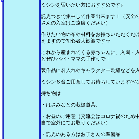
ミシンを習いたい方におすすめです♪
託児つきで集中して作業出来ます！（安全
さんの入室はご遠慮ください）
作りたい物の布や材料をお持ちいただくだ
えますので初心者大歓迎です☆
これから産まれてくる赤ちゃんに、入園・
どぜひパパ・ママの手作りで！
製作品に名入れやキャラクター刺繍などを入
ミシン８台ご用意してお待ちしています(^^)
持ち物は
・はさみなどの裁縫道具、
・お昼のご用意（交流会はコロナ禍のため
自で室外にてお取りください）
・託児のある方はお子さんの準備品