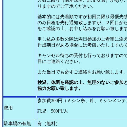
人数に限り（講座10名、託児６名）があり
りますのでご了承ください。
基本的には先着順ですが初回に限り最優先
のみ日程を先行通知致しますが、２回目か
をご確認の上、お申し込みをお願い致しま
申し込み多数の際は両日参加のご希望に添
作成期日がある場合には考慮いたしますの
キャンセル待ちの受付も行っておりますの
目にご連絡ください。
また当日でも必ずご連絡をお願い致します
検温、体調を確認の上、無理のないご参加
協力お願い致します。
参加費300円（ミシン糸、針、ミシンメン
費用
託児 500円/人
駐車場の有無
有（無料）