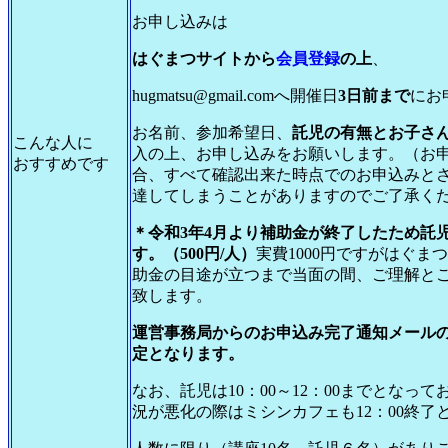
お申し込みは
はぐまつサイトから
会員登録
の上
、
hugmatsu@gmail.comへ開催日
3日前まで
にお
お名前、参加希望日、
託児の有無とお子さ
こんな人に
入の上、お申し込みをお願いします。（お
おすすめです
合、すべて確認出来た時点でのお申込みと
達してしまうことがありますのでご了承く
＊令和3年4月より補助金が終了したため託
す。（500円/人）
実費1000円ですがはぐま
助金の目途が立つまで当面の間、ご理解と
致します。
運営事務局からのお申込み完了通知メール
定となります。
なお、託児は10：00～12：00までとなっ
況が悪化の際はミシンカフェも12：00終了