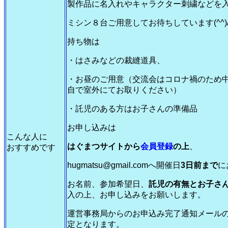
製作品に名入れやキャラクター刺繍などを入
ミシン８台ご用意してお待ちしています(^^)
持ち物は
・はさみなどの裁縫道具、
・お昼のご用意（交流会はコロナ禍のため
自で室外にてお取りください）
・託児のある方はお子さんの準備品
お申し込みは
こんな人に
はぐまつサイトから
会員登録
の上
、
おすすめです
hugmatsu@gmail.comへ開催日
3日前まで
に
お名前、参加希望日、
託児の有無とお子さ
入の上、お申し込みをお願いします。
運営事務局からのお申込み完了通知メール
定となります。