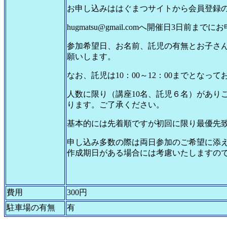
お申し込みははぐまつサイトから会員登録
hugmatsu@gmail.comへ開催日3日前ま
参加希望日、お名前、託児の有無とお子さ
願いします。
なお、託児は10：00～12：00までとなって
人数に限り（講座10名、託児６名）があり
ります。ご了承ください。
基本的には先着順ですが初回に限り最優先
申し込み多数の際は両日参加のご希望に添
作成期日がある場合には考慮いたしますの
費用
300円
駐車場の有無
有