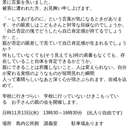
景に言葉を失いました。
被害に遭われた方、お見舞い申し上げます。
「～してあげるのに」という言葉が気になるときがありま
す。その眼差しはこどもさんと対等な目線なのでしょうか。
「自己否定の塊でどうしたら自己肯定感が持てるでしょう
か」と。
親が否定の眼差しで見ていて自己肯定感が生まれるでしょう
か？
何もしていなくても(そう見えても)何の肩書もなくても、存
在していること自体を肯定できるかどうか。
親にできることは邪魔しないこと。人は変えられない。自分
が変わる覚悟のようなものが垣間見れた瞬間
人って素晴らしいなあと深く心が揺さぶられます。自戒を込
めて。
学校に行きづらい 学校に行っていない ひきこもってい
る お子さんの親の会を開催します。
日時11月13日(水) 13時30～16時30分 (出入り自由です)
場所 島内公民館 講義室 駐車場あります