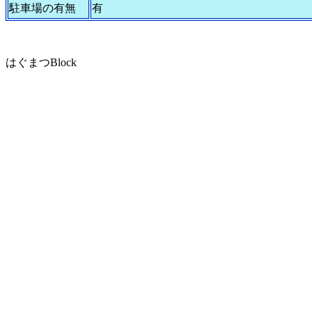
駐車場の有無
有
はぐまつBlock