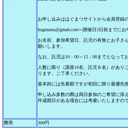
お申し込みははぐまつサイトから会員登録
hugmatsu@gmail.comへ開催日3日前ま
お名前、参加希望日、託児の有無とお子さ
願いします。
なお、託児は10：00～12：00までとなって
人数に限り（講座10名、託児６名）があり
ります。ご了承ください。
基本的には先着順ですが初回に限り最優先
申し込み多数の際は両日参加のご希望に添
作成期日がある場合には考慮いたしますの
費用
300円