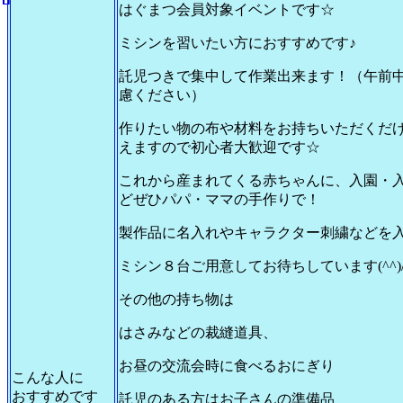
はぐまつ会員対象イベントです☆
ミシンを習いたい方におすすめです♪
託児つきで集中して作業出来ます！（午前
慮ください）
作りたい物の布や材料をお持ちいただくだ
えますので初心者大歓迎です☆
これから産まれてくる赤ちゃんに、入園・
どぜひパパ・ママの手作りで！
製作品に名入れやキャラクター刺繍などを入
ミシン８台ご用意してお待ちしています(^^)
その他の持ち物は
はさみなどの裁縫道具、
お昼の交流会時に食べるおにぎり
こんな人に
おすすめです
託児のある方はお子さんの準備品