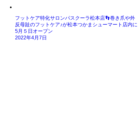
フットケア特化サロンパスクーラ松本店👣巻き爪や外
反母趾のフットケア♪が松本つかまシューマート店内に
5月５日オープン
2022年4月7日