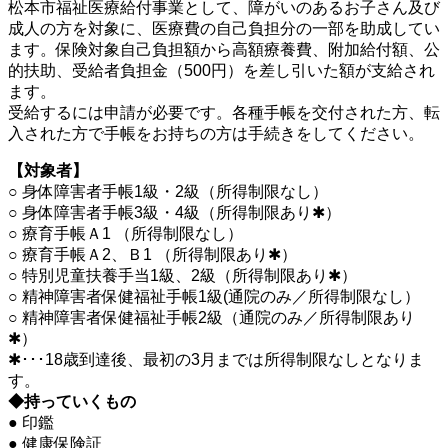
松本市福祉医療給付事業として、障がいのあるお子さん及び
成人の方を対象に、医療費の自己負担分の一部を助成してい
ます。保険対象自己負担額から高額療養費、附加給付額、公
的扶助、受給者負担金（500円）を差し引いた額が支給され
ます。
受給するには申請が必要です。各種手帳を交付された方、転
入された方で手帳をお持ちの方は手続きをしてください。
【対象者】
○ 身体障害者手帳1級・2級（所得制限なし）
○ 身体障害者手帳3級・4級（所得制限あり✱）
○ 療育手帳Ａ1 （所得制限なし）
○ 療育手帳Ａ2、Ｂ1 （所得制限あり✱）
○ 特別児童扶養手当1級、2級（所得制限あり✱）
○ 精神障害者保健福祉手帳1級(通院のみ／所得制限なし）
○ 精神障害者保健福祉手帳2級（通院のみ／所得制限あり
✱）
✱･･･18歳到達後、最初の3月までは所得制限なしとなりま
す。
◆持っていくもの
● 印鑑
● 健康保険証