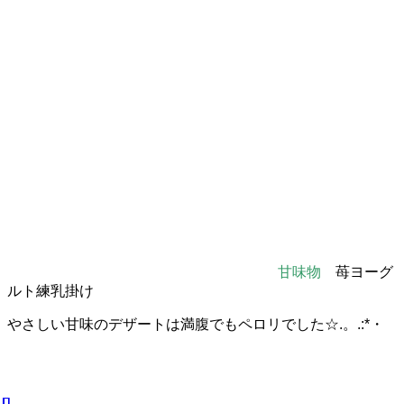
甘味物
苺ヨーグ
ルト練乳掛け
やさしい甘味のデザートは満腹でもペロリでした☆.。.:*・