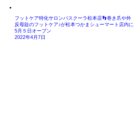
フットケア特化サロンパスクーラ松本店👣巻き爪や外
反母趾のフットケア♪が松本つかまシューマート店内に
5月５日オープン
2022年4月7日