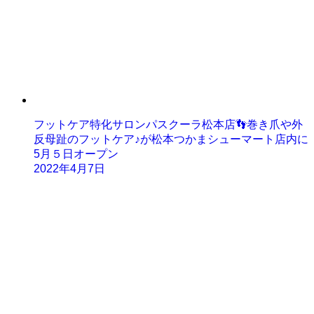
フットケア特化サロンパスクーラ松本店👣巻き爪や外
反母趾のフットケア♪が松本つかまシューマート店内に
5月５日オープン
2022年4月7日