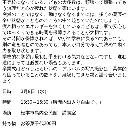
不登校になっているこどもの大多数は、頑張って頑張っても
う無理だと心が疲れた状態で家にいます。
突然のことではなく、動けなくなるまでには、多くの葛藤や
辛い状態がこどものこころの中で起きていたのでしょう。
疲れ切ってエネルギーを無くしているこどもは、家で安心し
てゆっくりできる時間を保障されることが大切です。
その時間が保障されれば、やがて学校に戻るのであっても、
別の道を進むのであっても、本人が自分で考えて決めて動く
力を取り戻します。
学校的な学習は最初は手を付ける気力などないですし、進む
道によっては必要ない場合もあります。
卒業式はどうしたらいいの アルバムの写真撮影は 具体的
な困っていることの数々を、経験してきた親と語り合いまし
ょう。
日時 3月9日（水）
時間 13:30～16:30（時間内出入り自由です）
場所 松本市島内公民館 講義室
持ち物 お茶菓子代200円