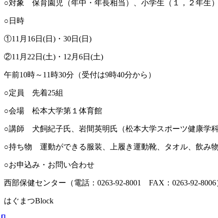
○対象 保育園児（年中・年長相当）、小学生（１，２年生
○日時
①11月16日(日)・30日(日)
②11月22日(土)・12月6日(土)
午前10時～11時30分（受付は9時40分から）
○定員 先着25組
○会場 松本大学第１体育館
○講師 犬飼紀子氏、岩間英明氏（松本大学スポーツ健康学
○持ち物 運動ができる服装、上履き運動靴、タオル、飲み
○お申込み・お問い合わせ
西部保健センター（電話：0263-92-8001 FAX：0263-92-800
はぐまつBlock