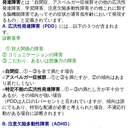
発達障害
とは「自閉症、アスペルガー症候群その他の広汎性
発達障害、学習障害、注意欠陥多動性障害その他これに類す
る脳機能障害であってその症状が通常低年齢において発現す
るもの」と定義されています。
A. 広汎性発達障害（PDD）
には…以下の３つが含まれま
す。
診断基準
① 対人関係の障害
② コミュニケーションの障害
③ こだわり、あるいは想像力の障害
○
自閉症
…①～③を全て満たす場合
○
アスペルガー症候群
…①と③を満たすが、②の傾向はあま
り甚だしくない
○
特定不能の広汎性発達障害
…①～③の満たし方が不十分で
あるが、その傾向が強い場合
（PDDは人口の1パーセントと言われていますが、傾向は誰
にでもあり、特別な配慮が必要と考えられた場合、不適応行
動がある場合に診断されます）
B. 注意欠陥多動性障害（ADHD）