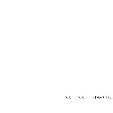
てんこ てんこ ～わらべうた