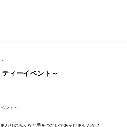
ト～
リティーイベント～
イベント～
、まわりのみんなと手をつないであそびませんか？