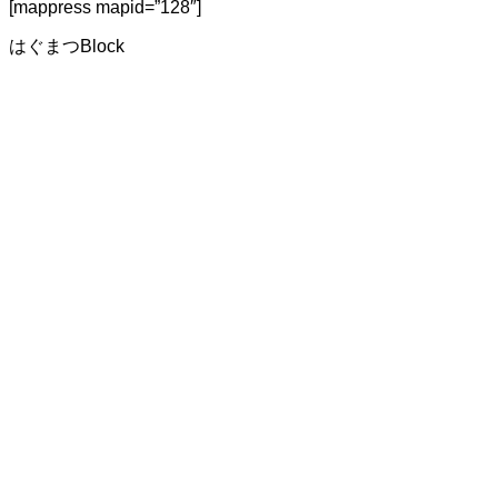
[mappress mapid=”128″]
はぐまつBlock